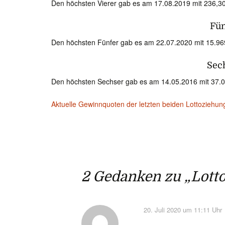
Den höchsten Vierer gab es am 17.08.2019 mit 236,30
Fün
Den höchsten Fünfer gab es am 22.07.2020 mit 15.96
Sec
Den höchsten Sechser gab es am 14.05.2016 mit 37.0
Aktuelle Gewinnquoten der letzten beiden Lottoziehu
2 Gedanken zu „
Lotto
20. Juli 2020 um 11:11 Uhr