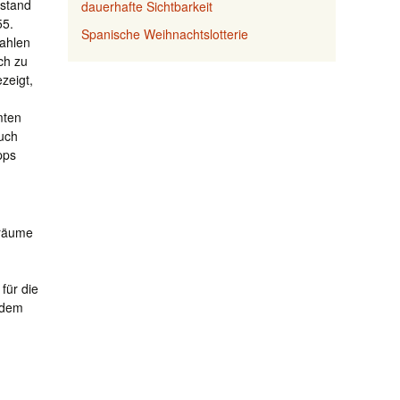
estand
dauerhafte Sichtbarkeit
55.
Spanische Weihnachtslotterie
Zahlen
sch zu
zeigt,
mten
Auch
pps
träume
für die
 dem