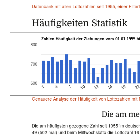
Datenbank mit allen Lottozahlen seit 1955, einer Filter
Häufigkeiten Statistik
Zahlen Häufigkeit der Ziehungen vom 01.01.1955 bis
800
700
600
2
19
16
13
10
7
4
1
Genauere Analyse der Häufigkeit von Lottozahlen mit F
Die am me
Die am häufigsten gezogene Zahl seit 1955 im deutsche
49 (502 mal) und beim Mittwochslotto die Lottozahl 16