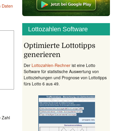
en Daten
Lottozahlen Software
Optimierte Lottotipps
generieren
Der
Lottozahlen-Rechner
ist eine Lotto
Software für statistische Auswertung von
Lottoziehungen und Prognose von Lottotipps
fürs Lotto 6 aus 49.
e Zahl