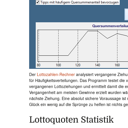
Der
Lottozahlen-Rechner
analysiert vergangene Ziehun
für Häufigkeitsverteilungen. Das Programm testet die
vergangenen Lottoziehungen und ermittelt damit die er
Vergangenheit am meisten Gewinne erzielt wurden wäre
nächste Ziehung. Eine absolut sichere Voraussage ist 
Glück ein wenig auf die Sprünge zu helfen ist nichts 
Lottoquoten Statistik