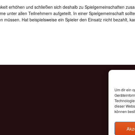
chkeit erhöhen und schließen sich deshalb zu Spielgemeinschaften zu
 unter allen Teilnehmern aufgeteilt. In einer Spielgemeinschaft sollte
en müssen. Hat beispielsweise ein Spieler den Einsatz nicht bezahlt, ka
Um dir ein o
Geräteinfor
Technologien
dieser Websi
können best
Akz