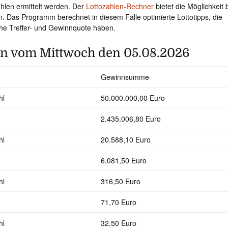
len ermittelt werden. Der
Lottozahlen-Rechner
bietet die Möglichkeit 
Das Programm berechnet in diesem Falle optimierte Lottotipps, die
he Treffer- und Gewinnquote haben.
en vom Mittwoch den 05.08.2026
Gewinnsumme
hl
50.000.000,00 Euro
2.435.006,80 Euro
hl
20.588,10 Euro
6.081,50 Euro
hl
316,50 Euro
71,70 Euro
hl
32,50 Euro