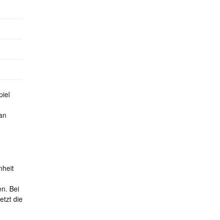
piel
an
nheit
n. Bei
etzt die