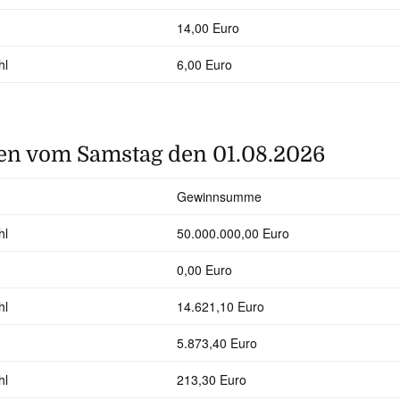
14,00 Euro
hl
6,00 Euro
ten vom Samstag den 01.08.2026
Gewinnsumme
hl
50.000.000,00 Euro
0,00 Euro
hl
14.621,10 Euro
5.873,40 Euro
hl
213,30 Euro