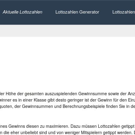
kip
Aktuelle Lottozahlen
Lottozahlen Generator
Lottozahle
ontent
d der Höhe der gesamten auszuspielenden Gewinnsumme sowie der Anz
nner es in einer Klasse gibt desto geringer ist der Gewinn für den Ein
quoten, der Gewinnsummen und Berechnungsbeispiele finden Sie in 
 eines Gewinns diesen zu maximieren. Dazu müssen Lottozahlen getippt
 die eher unbeliebt sind und von weniger Mitspielern getippt werden.