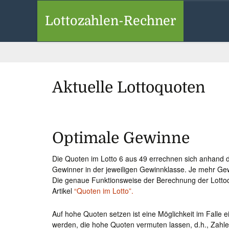
S
to
Lottozahlen-Rechner
c
Aktuelle Lottoquoten
Optimale Gewinne
Die Quoten im Lotto 6 aus 49 errechnen sich anhan
Gewinner in der jeweiligen Gewinnklasse. Je mehr Gewi
Die genaue Funktionsweise der Berechnung der Lotto
Artikel
“Quoten im Lotto”.
Auf hohe Quoten setzen ist eine Möglichkeit im Falle
werden, die hohe Quoten vermuten lassen, d.h., Zahlen