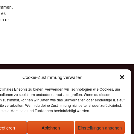
sammen.
 es
nn er
Cookie-Zustimmung verwalten
ptimales Erlebnis zu bieten, verwenden wir Technologien wie Cookies, um
mationen zu speichern und/oder darauf zuzugreifen. Wenn du diesen
 zustimmst, können wir Daten wie das Surfverhalten oder eindeutige IDs auf
te verarbeiten. Wenn du deine Zustimmung nicht erteilst oder zurückziehst,
immte Merkmale und Funktionen beeinträchtigt werden.
eptieren
Ablehnen
Einstellungen ansehen