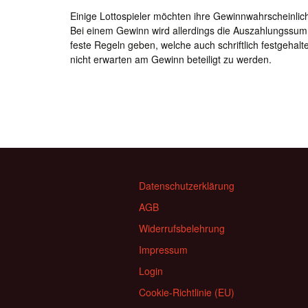
Einige Lottospieler möchten ihre Gewinnwahrscheinli
Bei einem Gewinn wird allerdings die Auszahlungssumme
feste Regeln geben, welche auch schriftlich festgehalt
nicht erwarten am Gewinn beteiligt zu werden.
Datenschutzerklärung
AGB
Widerrufsbelehrung
Impressum
Login
Cookie-Richtlinie (EU)