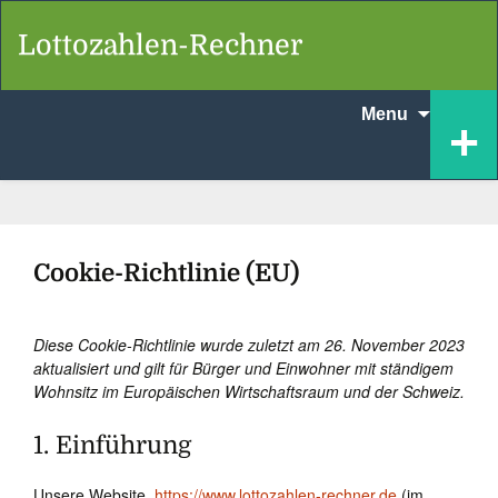
Lottozahlen-Rechner
Skip
+
Menu
to
content
Cookie-Richtlinie (EU)
Diese Cookie-Richtlinie wurde zuletzt am 26. November 2023
aktualisiert und gilt für Bürger und Einwohner mit ständigem
Wohnsitz im Europäischen Wirtschaftsraum und der Schweiz.
1. Einführung
Unsere Website,
https://www.lottozahlen-rechner.de
(im