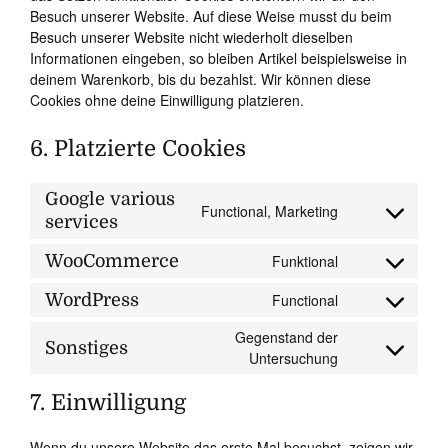
Besuch unserer Website. Auf diese Weise musst du beim
Besuch unserer Website nicht wiederholt dieselben
Informationen eingeben, so bleiben Artikel beispielsweise in
deinem Warenkorb, bis du bezahlst. Wir können diese
Cookies ohne deine Einwilligung platzieren.
6. Platzierte Cookies
Google various
Functional, Marketing
Consent
services
to
service
WooCommerce
Funktional
Consent
google-
to
WordPress
Functional
various-
Consent
service
services
to
woocommerc
Gegenstand der
Sonstiges
service
Consent
Untersuchung
wordpress
to
service
7. Einwilligung
sonstiges
Wenn du unsere Website das erste Mal besuchst, zeigen wir