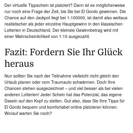
Der virtuelle Tippschein ist platziert? Dann ist es möglicherweise
nur noch eine Frage der Zeit, bis Sie bei El Gordo gewinnen. Die
Chance auf den Jackpot liegt bei 1:100000, ist damit also weitaus
realistischer als jeder einzelne Hauptgewinn in den klassischen
Lotterien in Deutschland. Der kleinste Gewinnbetrag wird mit
einer Wahrscheinlichkeit von 1:10 ausgezahlt.
Fazit: Fordern Sie Ihr Glück
heraus
Nun sollten Sie nach der Teilnahme vielleicht nicht gleich den
Urlaub planen oder vom Traumauto schwärmen. Doch Ihre
Chancen stehen ausgezeichnet – und viel besser als bei vielen
anderen Lotterien! Jeder Schein hat das Potenzial, das eigene
Dasein auf den Kopf zu stellen. Gut also, dass Sie Ihre Tipps für
El Gordo bequem und komfortabel online platzieren können.
Worauf warten Sie noch?