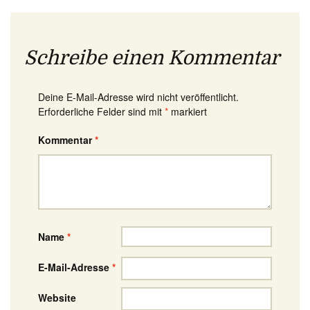
Schreibe einen Kommentar
Deine E-Mail-Adresse wird nicht veröffentlicht.
Erforderliche Felder sind mit
*
markiert
Kommentar
*
Name
*
E-Mail-Adresse
*
Website