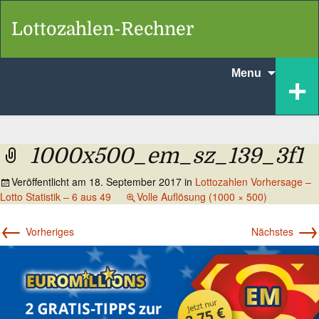
Lottozahlen-Rechner
Skip
+
Menu
to
content
1000x500_em_sz_139_3f1
Veröffentlicht am
18. September 2017
in
Lottozahlen Vorhersage –
Lotto Statistik – 6 aus 49
Volle Auflösung (1000 × 500)
←
→
Vorheriges
Nächstes