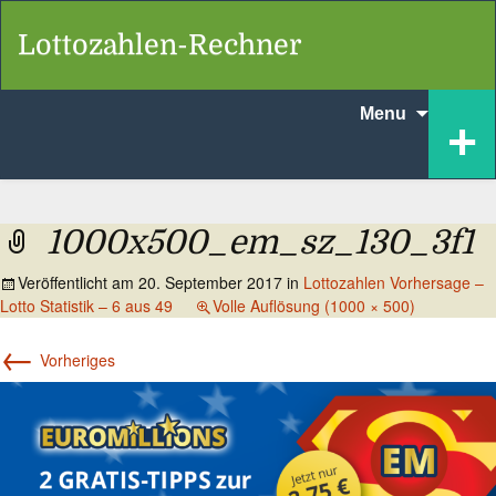
Lottozahlen-Rechner
Skip
+
Menu
to
content
1000x500_em_sz_130_3f1
Veröffentlicht am
20. September 2017
in
Lottozahlen Vorhersage –
Lotto Statistik – 6 aus 49
Volle Auflösung (1000 × 500)
←
Vorheriges