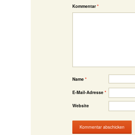
Kommentar
*
Name
*
E-Mail-Adresse
*
Website