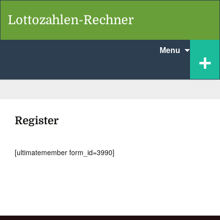
Lottozahlen-Rechner
Skip
+
Menu
to
content
Register
[ultimatemember form_id=3990]