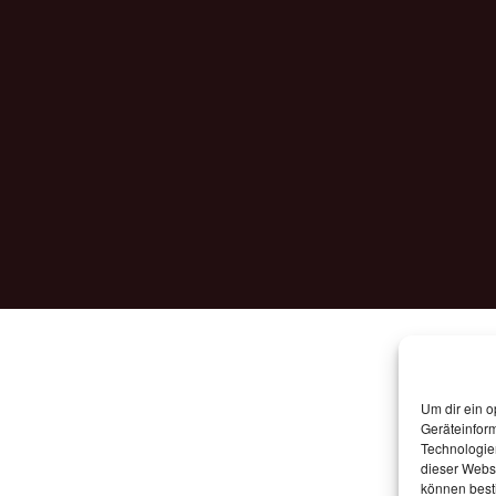
Um dir ein o
Geräteinfor
Technologien
dieser Websi
können best