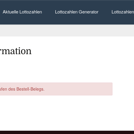
kip
Aktuelle Lottozahlen
Lottozahlen Generator
Lottozahle
ontent
rmation
fen des Bestell-Belegs.