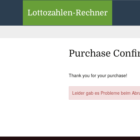
S
to
Lottozahlen-Rechner
c
Purchase Confi
Thank you for your purchase!
Leider gab es Probleme beim Abru